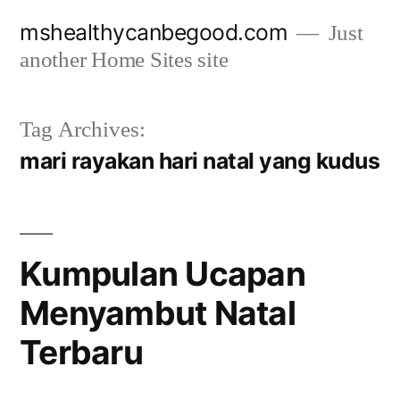
Skip
mshealthycanbegood.com
Just
to
another Home Sites site
content
Tag Archives:
mari rayakan hari natal yang kudus
Kumpulan Ucapan
Menyambut Natal
Terbaru